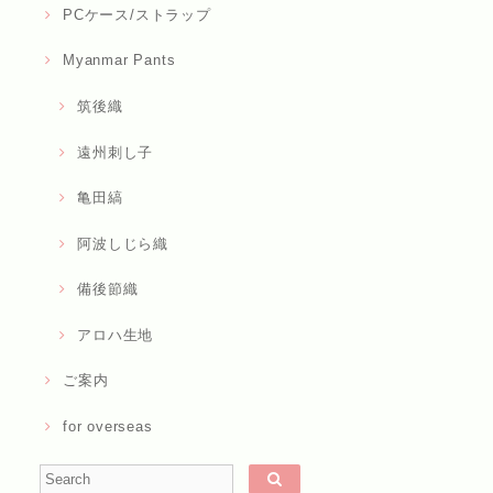
PCケース/ストラップ
Myanmar Pants
筑後織
遠州刺し子
亀田縞
阿波しじら織
備後節織
アロハ生地
ご案内
for overseas