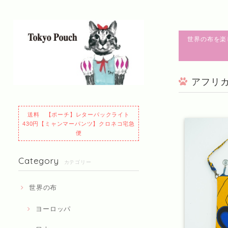
世界の布を楽
アフリ
送料 【ポーチ】レターパックライト
430円【ミャンマーパンツ】クロネコ宅急
便
Category
カテゴリー
世界の布
ヨーロッパ