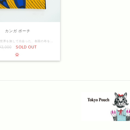
カンガ ポーチ
デザイナーが世界を旅して出会った、各国の布を使ったクラッチポーチ。こちらは、アフリカの一枚布カンガ。 カンガはタンザニア、ケニアに代表される東アフリカで衣類や風呂敷などに利用される一枚布です。さまざまな模様があり、布の中央に主にスワヒリ語で格言や流行語、ことわざなど、何かしらの言葉が添えられています。 サイズ：約23cm × 17 cm（iPad miniが横位置で入ります） 表地：コットン100％ 裏布：リネン ファスナーには、猫店長・キジトラみーちゃんのチャームがついています。 ● ご注意 ！！こちらはご注文からの製作となりますので1週間ほどお待ちください！！ ・ハンドメイドのため、商品によってサイズや柄の配置は誤差が生じます。また、画面と実物では多少色みが異なって見える場合があります。 ・洗濯による色落ち、縮みがあります。洗濯は単品で、乾燥機を避けて行なってください。 ● つかいかた シンプルなポーチに取り外しができる２WAY仕様のストラップがついて、クラッチにもポーチにも。 1 インバックに 財布・鍵・スマホを入れて、インバックに。別なバックへの入れ換えも楽チン。 ＊注パンパンの長財布は入りません 2 ちょっとお出かけバックに 財布・鍵・スマホを入れたままにすれば、そのまま持ってコンビ二に。OLさんのランチタイムにも、ポーチだけもって。 3 旅行に パスポートを入れて、そのままセフティボックスに。 おサイフとホテルのキーを入れて、肩にかけてホテル内の食事や移動に。 スーツケースの整理にも。バックパック旅行でも、軽いので荷物になりません。 4 大切なものや化粧品などをいれて 5 サブバックに ストラップをリュックやベビーカーにかけて使えば、小物などが取り出しやすくなります。
¥3,000
SOLD OUT