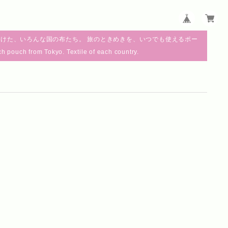
けた、いろんな国の布たち。 旅のときめきを、いつでも使えるポー
m Tokyo. Textile of each country.