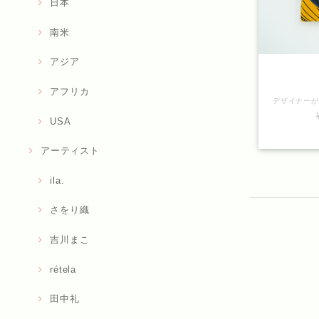
日本
南米
アジア
アフリカ
USA
アーティスト
ila.
さをり織
吉川まこ
rétela
田中礼