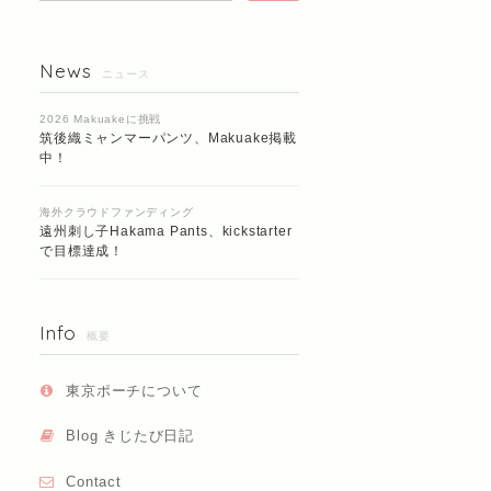
News
ニュース
2026 Makuakeに挑戦
筑後織ミャンマーパンツ、Makuake掲載
中！
海外クラウドファンディング
遠州刺し子Hakama Pants、kickstarter
で目標達成！
Info
概要
東京ポーチについて
Blog きじたび日記
Contact