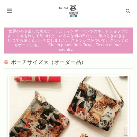
世界の布を楽しむ東京ポーチとミャンマーパンツのネットショップで
す。 世界を旅して見つけた、いろんな国の布たち。 旅のときめきを、
いつでも使えるポーチにしました。 ストラップがついて、クラッチに
もポーチにも。 Clutch pouch from Tokyo. Textile of each
country.
ポーチサイズ大（オーダー品）