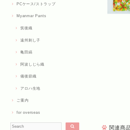
PCケース/ストラップ
Myanmar Pants
筑後織
遠州刺し子
亀田縞
阿波しじら織
備後節織
アロハ生地
ご案内
for overseas
関連商