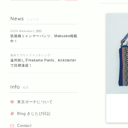
News
ニュース
2026 Makuakeに挑戦
筑後織ミャンマーパンツ、Makuake掲載
中！
海外クラウドファンディング
遠州刺し子Hakama Pants、kickstarter
で目標達成！
Info
概要
東京ポーチについて
Blog きじたび日記
Contact