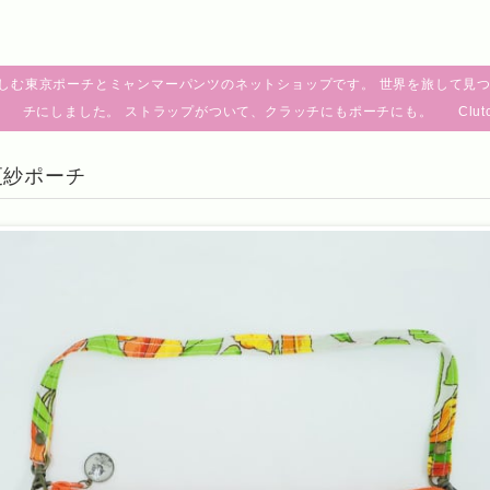
しむ東京ポーチとミャンマーパンツのネットショップです。 世界を旅して見つ
チにしました。 ストラップがついて、クラッチにもポーチにも。 Clutch pouch fro
更紗ポーチ