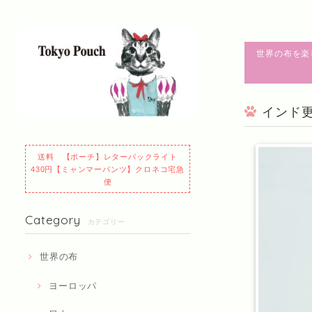
世界の布を楽
インド
送料 【ポーチ】レターパックライト
430円【ミャンマーパンツ】クロネコ宅急
便
Category
カテゴリー
世界の布
ヨーロッパ