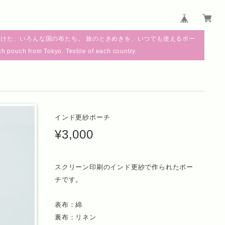
けた、いろんな国の布たち。 旅のときめきを、いつでも使えるポー
m Tokyo. Textile of each country.
インド更紗ポーチ
¥3,000
スクリーン印刷のインド更紗で作られたポー
チです。
表布：綿
裏布：リネン