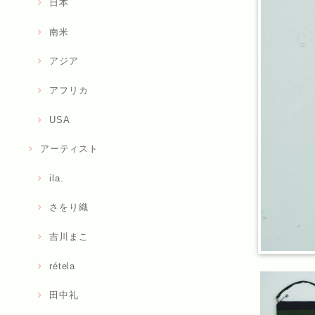
日本
南米
アジア
アフリカ
USA
アーティスト
ila.
さをり織
吉川まこ
rétela
田中礼