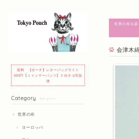
世界の布を楽
会津木綿
送料 【ポーチ】レターパックライト
430円【ミャンマーパンツ】クロネコ宅急
便
Category
カテゴリー
世界の布
ヨーロッパ