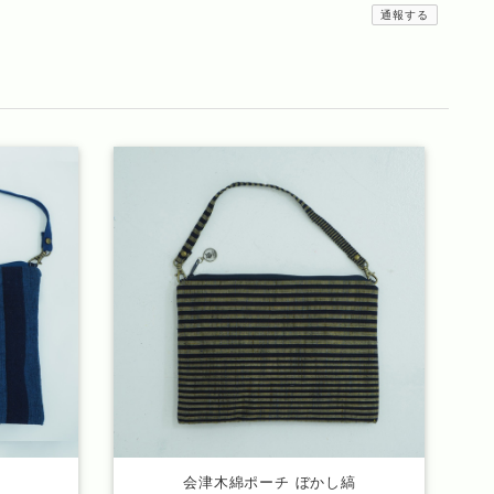
通報する
会津木綿ポーチ ぼかし縞