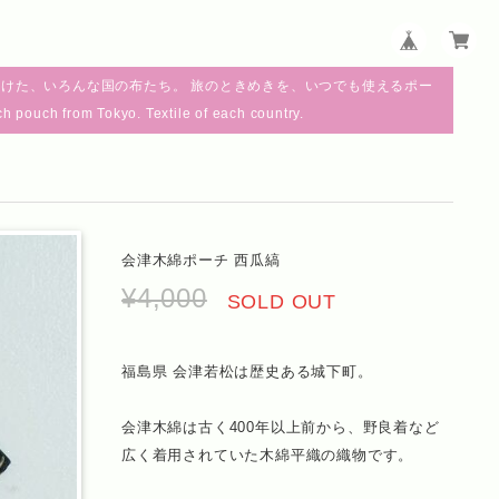
けた、いろんな国の布たち。 旅のときめきを、いつでも使えるポー
m Tokyo. Textile of each country.
会津木綿ポーチ 西瓜縞
¥4,000
SOLD OUT
福島県 会津若松は歴史ある城下町。
会津木綿は古く400年以上前から、野良着など
広く着用されていた木綿平織の織物です。