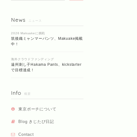
News
ニュース
2026 Makuakeに挑戦
筑後織ミャンマーパンツ、Makuake掲載
中！
海外クラウドファンディング
遠州刺し子Hakama Pants、kickstarter
で目標達成！
Info
概要
東京ポーチについて
Blog きじたび日記
Contact