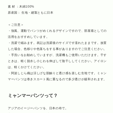
素 材 ：木綿100%
原産国： 生地・縫製ともに日本
＜ご注意＞
・強風、運動でパンツがめくれるデザインですので、部屋着としての
活用をおすすめしています。
・洗濯で縮みます。表記は洗濯後のサイズです濡れたままです。放置
した場合、色移りや色落ちをする事がありますのでご注意ください。
・手洗いをお勧めしていますが、洗濯機もご使用いただけます。干す
ときは、軽く脱水し小じわを伸ばして陰干ししてください。アイロン
は、軽くかけてください。
・阿波しじら織は涼しげな肌触りと透け感を楽しむ生地です。ミャン
マーパンツは巻きスカート風に重なるので多少透けが緩和されます。
ミャンマーパンツって？
アジアのイージーパンツを、日本の布で。