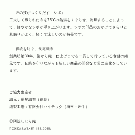
-- 匠の技がつくりだす「シボ」
工夫して織られた布を75℃の熱湯をくぐらせ、乾燥することによっ
て、鮮やかなシボが浮き上がります。シボの凹凸のおかげでさらりと
肌触りがよく、軽くて涼しいのが特長です。
-- 伝統を紡ぐ、長尾織布
創業明治30年、染から織、仕上げまでを一貫して行っている老舗の織
元です。伝統を守りながらも新しい商品の開発など常に進化をしてい
ます。
ご協力生産者
織元：長尾織布（徳島）
縫製工場：有限会社ハイテック（埼玉・岩手）
◎阿波しじら織
https://awa-shijira.com/