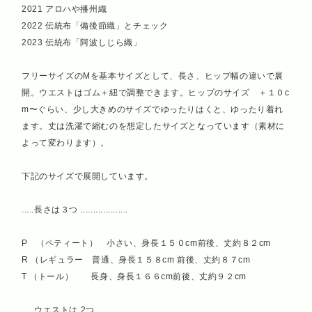
2021 アロハや播州織
2022 伝統布「備後節織」とチェック
2023 伝統布「阿波しじら織」
フリーサイズのMを基本サイズとして、長さ、ヒップ幅の違いで展
開。ウエストはゴム＋紐で調整できます。ヒップのサイズ ＋１０c
m〜ぐらい、少し大きめのサイズでゆったりはくと、ゆったり着れ
ます。丈は洗濯で縮むのを想定したサイズとなっています（素材に
よって変わります）。
下記のサイズで展開しています。
.....長さは３つ ...................
P （ペティート） 小さい、身長１５０cm前後、丈約８２cm
R （レギュラー 普通、身長１５８cm 前後、丈約８７cm
T （トール） 長身、身長１６６cm前後、丈約９２cm
.....ウエストは 2つ ............