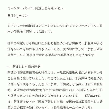
ミャンマーパンツ：阿波しじら織 ＜藍＞
¥15,800
ミャンマーの伝統服ロンジーをアレンジしたミャンマーパンツを、日
本の伝統布「阿波しじら織」で。
徳島の阿波しじら織は凹凸がある独自のシボが特徴で、肌触りがよく
汗をかいても肌に張りつきにくいため、夏の服に適しています。浴衣
や甚平、5～9月頃まで着れる単衣の木綿着物としても人気です。
-- 阿波しじら織の歴史
阿波の旧藩主蜂須賀公の時代には、一般庶民階級の者が絹布を用いる
ことを堅く禁じていました。そこで庶民たちは、木綿織物で外見の美
に様々な工夫をこらしたといいます。「阿波しじら織」は明治維新当
時、阿波阿宅村の織女“海部ハナ”が雨に濡れそぼって縮んだ布に出来
た凹凸をヒントに苦心研究の末考案したといいます。 昭和53年に
は、阿波藍を使った「阿波正藍しじら織」が国の伝統工芸品として通
産大臣の指定を受けています。（長尾織布ホームページより）