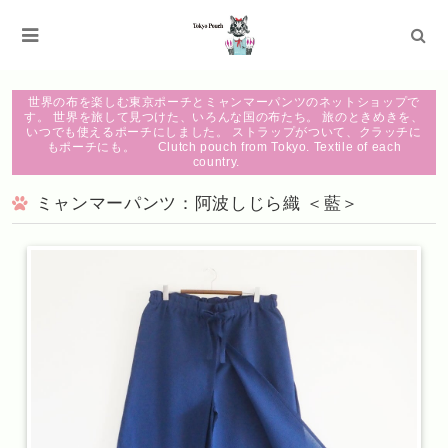
世界の布を楽しむ東京ポーチとミャンマーパンツのネットショップで
す。 世界を旅して見つけた、いろんな国の布たち。 旅のときめきを、
いつでも使えるポーチにしました。 ストラップがついて、クラッチに
もポーチにも。 Clutch pouch from Tokyo. Textile of each
country.
ミャンマーパンツ：阿波しじら織 ＜藍＞