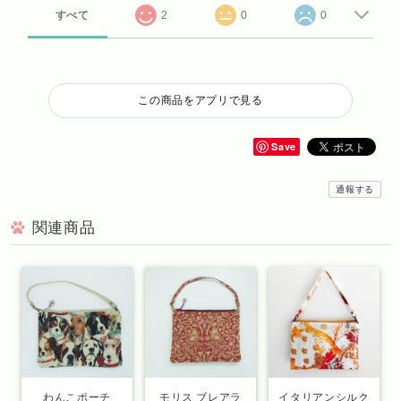
すべて
2
0
0
この商品をアプリで見る
Save
通報する
関連商品
わんこポーチ
モリス ブレアラ
イタリアンシルク