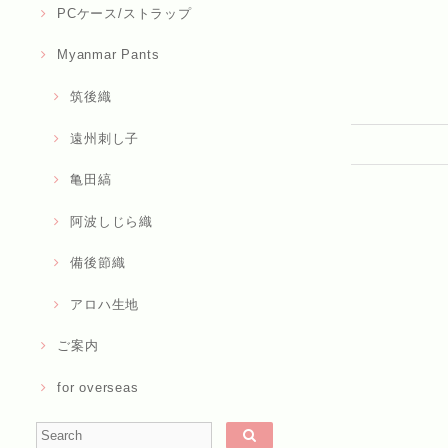
PCケース/ストラップ
Myanmar Pants
筑後織
遠州刺し子
亀田縞
阿波しじら織
備後節織
アロハ生地
ご案内
for overseas