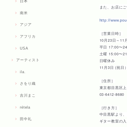
日本
また、お店にご
南米
http://www.pou
アジア
［営業日時］
アフリカ
10月23日～11
平日 17:00〜2
USA
土曜 15:00〜21
日曜休み
アーティスト
11月3日 (祝日）
ila.
［住所］
さをり織
東京都目黒区上目
03-6412-8680
吉川まこ
［行き方］
rétela
中目黒駅より、
田中礼
入
ギター教室の