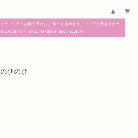
けた、いろんな国の布たち。 旅のときめきを、いつでも使えるポー
m Tokyo. Textile of each country.
目黒のひのひ
。