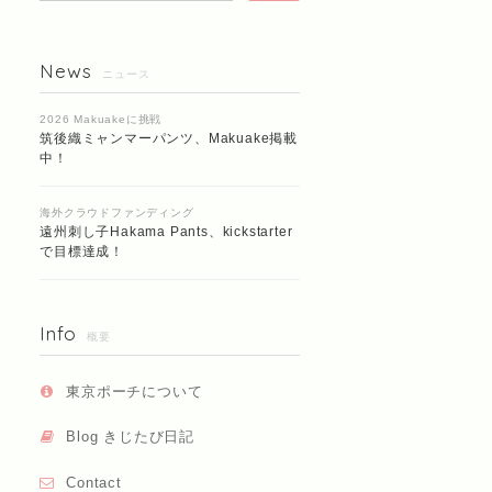
News
ニュース
2026 Makuakeに挑戦
筑後織ミャンマーパンツ、Makuake掲載
中！
海外クラウドファンディング
遠州刺し子Hakama Pants、kickstarter
で目標達成！
Info
概要
東京ポーチについて
Blog きじたび日記
Contact