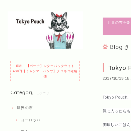
世界の布を楽
Blog
送料 【ポーチ】レターパックライト
Toky
430円【ミャンマーパンツ】クロネコ宅急
便
2017/10/19 18
Category
カテゴリー
Tokyo Po
世界の布
気に入ったらも
ヨーロッパ
美味しいごはん