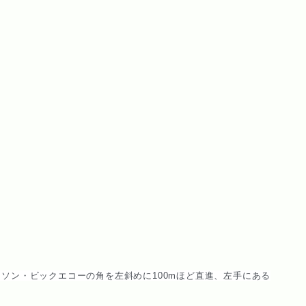
ーソン・ビックエコーの
角を左斜めに100mほど直進、左手にある