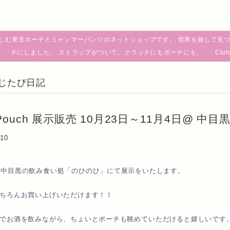
しむ東京ポーチとミャンマーパンツのネットショップです。 世界を旅して見つ
チにしました。 ストラップがついて、クラッチにもポーチにも。 Clutch pouch fro
 きじたび日記
o Pouch 展示販売 10月23日～11月4日@ 中
:10
uch、中目黒の飲み食い処「のひのひ」にて展示をいたします。
ちろんお買い上げいただけます！！
でお酒を飲みながら、ちょいとポーチも眺
めていただけると嬉しいです