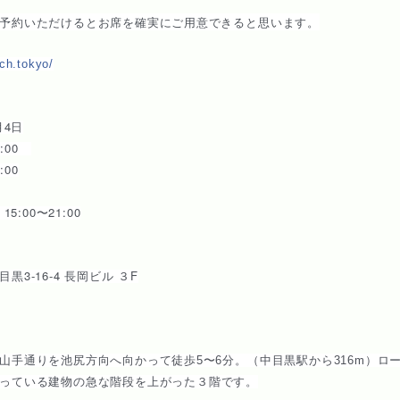
予約いただけるとお席を確実にご用意でき
ると思います。
ch.tokyo/
月4日
4:00
:00
15:00〜21:00
黒3-16-4 長岡ビル ３F
山手通りを池尻方向へ向かって徒歩5〜6
分。（中目黒駅から316m）ロ
っている建物の急な階段を上がった３階です。