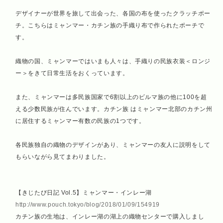
デザイナーが世界を旅して出会った、各国の布を使ったクラッチポー
チ。こちらはミャンマー・カチン族の手織り布で作られたポーチで
す。
織物の国、ミャンマーではいまも人々は、手織りの民族衣装＜ロンジ
ー＞をきて日常生活をおくっています。
また、ミャンマーは多民族国家で6割以上のビルマ族の他に100を超
える少数民族が住んでいます。カチン族 はミャンマー北部のカチン州
に居住するミャンマー有数の民族の1つです。
各民族独自の織物のデザインがあり、ミャンマーの友人に説明をして
もらいながら見てまわりました。
【きじたび日記 Vol.5】ミャンマー・インレー湖
http://www.pouch.tokyo/blog/2018/01/09/154919
カチン族の生地は、インレー湖の湖上の織物センターで購入しまし