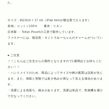
た。
サイズ：約23cm × 17 cm（iPad miniが横位置で入ります）
表地：コットン100％ 裏布：リネン
日本製 ： Tokyo Pouchの工房で製作しています。
ファスナーには、猫店長・キジトラみーちゃんのチャームがついてい
ます。
● ご注意
！！こちらはご注文からの製作となりますので1週間ほどお待ちくだ
さい！！
・ハンドメイドのため、商品によってサイズや柄の配置は誤差が生じ
ます。また、画面と実物では多少色みが異なって見える場合がありま
す。
・洗濯による色落ち、縮みがあります。洗濯は単品で、乾燥機を避け
て行なってください。