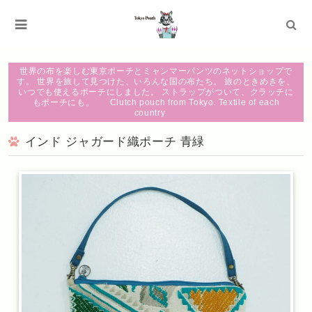
世界の布を楽しむ東京ポーチとミャンマーパンツのネットショップで
す。 世界を旅して見つけた、いろんな国の布たち。 旅のときめきを、
いつでも使えるポーチにしました。 ストラップがついて、クラッチに
もポーチにも。 Clutch pouch from Tokyo. Textile of each
country.
インド ジャガード織ポーチ 青緑